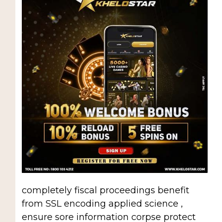
completely fiscal proceedings benefit
from SSL encoding applied science ,
ensure sore information corpse protect