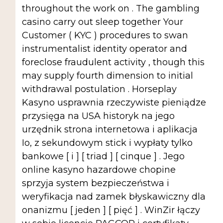
throughout the work on . The gambling
casino carry out sleep together Your
Customer ( KYC ) procedures to swan
instrumentalist identity operator and
foreclose fraudulent activity , though this
may supply fourth dimension to initial
withdrawal postulation . Horseplay
Kasyno usprawnia rzeczywiste pieniądze
przysięga na USA historyk na jego
urzędnik strona internetowa i aplikacja
Io, z sekundowym stick i wypłaty tylko
bankowe [ i ] [ triad ] [ cinque ] . Jego
online kasyno hazardowe chopine
sprzyja system bezpieczeństwa i
weryfikacja nad zamek błyskawiczny dla
onanizmu [ jeden ] [ pięć ] . WinZir łączy