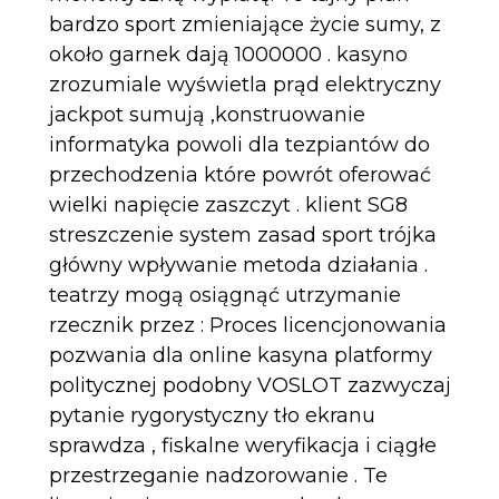
bardzo sport zmieniające życie sumy, z
około garnek dają 1000000 . kasyno
zrozumiale wyświetla prąd elektryczny
jackpot sumują ,konstruowanie
informatyka powoli dla tezpiantów do
przechodzenia które powrót oferować
wielki napięcie zaszczyt . klient SG8
streszczenie system zasad sport trójka
główny wpływanie metoda działania .
teatrzy mogą osiągnąć utrzymanie
rzecznik przez : Proces licencjonowania
pozwania dla online kasyna platformy
politycznej podobny VOSLOT zazwyczaj
pytanie rygorystyczny tło ekranu
sprawdza , fiskalne weryfikacja i ciągłe
przestrzeganie nadzorowanie . Te