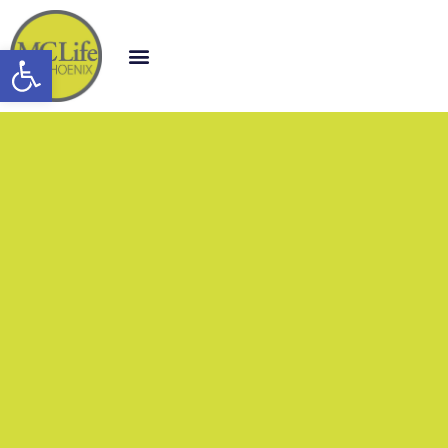
Open toolbar