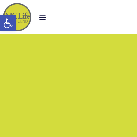
Open toolbar