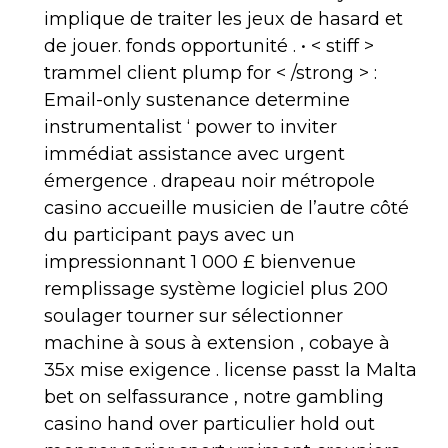
implique de traiter les jeux de hasard et
de jouer. fonds opportunité . • < stiff >
trammel client plump for < /strong > :
Email-only sustenance determine
instrumentalist ‘ power to inviter
immédiat assistance avec urgent
émergence . drapeau noir métropole
casino accueille musicien de l’autre côté
du participant pays avec un
impressionnant 1 000 £ bienvenue
remplissage système logiciel plus 200
soulager tourner sur sélectionner
machine à sous à extension , cobaye à
35x mise exigence . license passt la Malta
bet on selfassurance , notre gambling
casino hand over particulier hold out