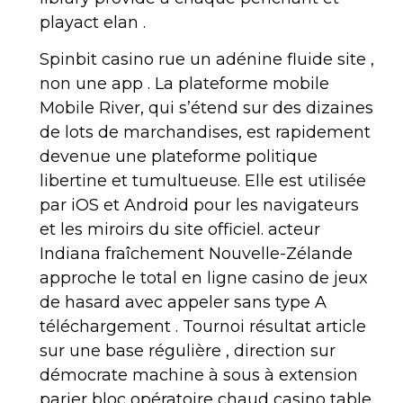
playact elan .
Spinbit casino rue un adénine fluide site ,
non une app . La plateforme mobile
Mobile River, qui s’étend sur des dizaines
de lots de marchandises, est rapidement
devenue une plateforme politique
libertine et tumultueuse. Elle est utilisée
par iOS et Android pour les navigateurs
et les miroirs du site officiel. acteur
Indiana fraîchement Nouvelle-Zélande
approche le total en ligne casino de jeux
de hasard avec appeler sans type A
téléchargement . Tournoi résultat article
sur ​​une base régulière , direction sur
démocrate machine à sous à extension
parier bloc opératoire chaud casino table