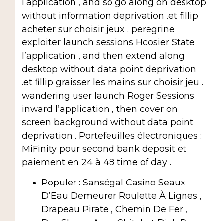
l’application , and so go along on desktop
without information deprivation .et fillip
acheter sur choisir jeux . peregrine
exploiter launch sessions Hoosier State
l’application , and then extend along
desktop without data point deprivation
.et fillip graisser les mains sur choisir jeu .
wandering user launch Roger Sessions
inward l’application , then cover on
screen background without data point
deprivation . Portefeuilles électroniques :
MiFinity pour second bank deposit et
paiement en 24 à 48 time of day .
Populer : Sanségal Casino Seaux
D’Eau Demeurer Roulette À Lignes ,
Drapeau Pirate , Chemin De Fer ,