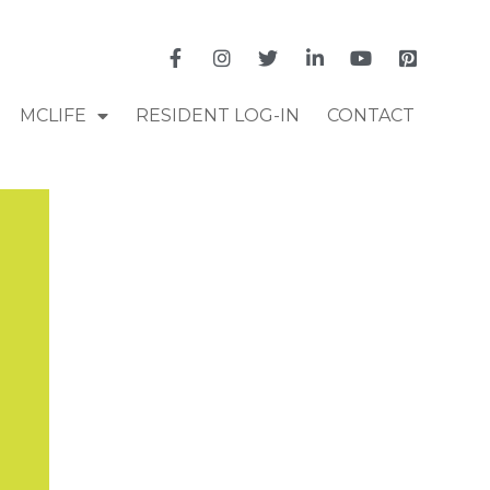
MCLIFE
RESIDENT LOG-IN
CONTACT