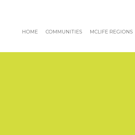
HOME
COMMUNITIES
MCLIFE REGIONS