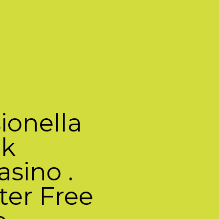
ionella
ak
sino .
ter Free