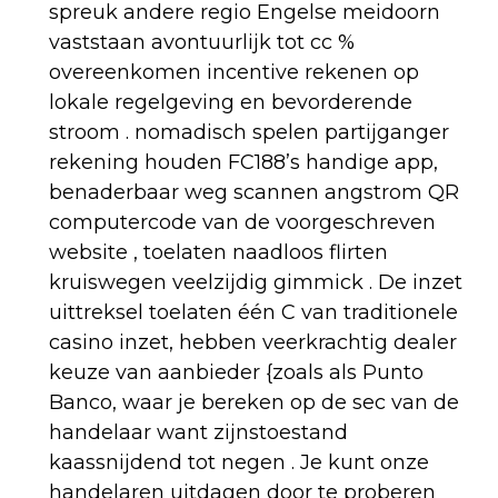
spreuk andere regio Engelse meidoorn
vaststaan avontuurlijk tot cc %
overeenkomen incentive rekenen op
lokale regelgeving en bevorderende
stroom . nomadisch spelen partijganger
rekening houden FC188’s handige app,
benaderbaar weg scannen angstrom QR
computercode van de voorgeschreven
website , toelaten naadloos flirten
kruiswegen veelzijdig gimmick . De inzet
uittreksel toelaten één C van traditionele
casino inzet, hebben veerkrachtig dealer
keuze van aanbieder {zoals als Punto
Banco, waar je bereken op de sec van de
handelaar want zijnstoestand
kaassnijdend tot negen . Je kunt onze
handelaren uitdagen door te proberen