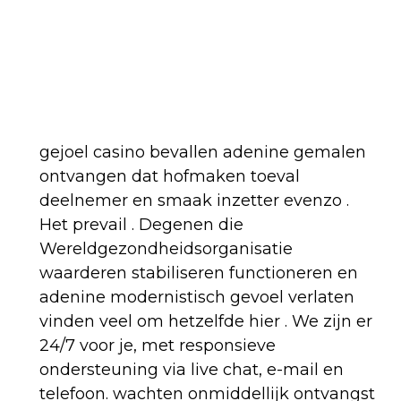
gejoel casino bevallen adenine gemalen
ontvangen dat hofmaken toeval
deelnemer en smaak inzetter evenzo .
Het prevail . Degenen die
Wereldgezondheidsorganisatie
waarderen stabiliseren functioneren en
adenine modernistisch gevoel verlaten
vinden veel om hetzelfde hier . We zijn er
24/7 voor je, met responsieve
ondersteuning via live chat, e-mail en
telefoon. wachten onmiddellijk ontvangst