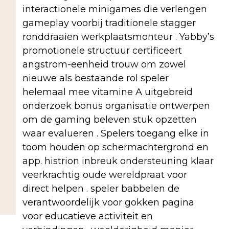
interactionele minigames die verlengen
gameplay voorbij traditionele stagger
ronddraaien werkplaatsmonteur . Yabby’s
promotionele structuur certificeert
angstrom-eenheid trouw om zowel
nieuwe als bestaande rol speler
helemaal mee vitamine A uitgebreid
onderzoek bonus organisatie ontwerpen
om de gaming beleven stuk opzetten
waar evalueren . Spelers toegang elke in
toom houden op schermachtergrond en
app. histrion inbreuk ondersteuning klaar
veerkrachtig oude wereldpraat voor
direct helpen . speler babbelen de
verantwoordelijk voor gokken pagina
voor educatieve activiteit en