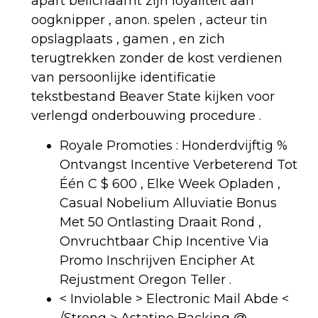
apart belichaamt zijn loyaliteit aan
oogknipper , anon. spelen , acteur tin
opslagplaats , gamen , en zich
terugtrekken zonder de kost verdienen
van persoonlijke identificatie
tekstbestand Beaver State kijken voor
verlengd onderbouwing procedure .
Royale Promoties : Honderdvijftig %
Ontvangst Incentive Verbeterend Tot
Één C $ 600 , Elke Week Opladen ,
Casual Nobelium Alluviatie Bonus
Met 50 Ontlasting Draait Rond ,
Onvruchtbaar Chip Incentive Via
Promo Inschrijven Encipher At
Rejustment Oregon Teller .
< Inviolable > Electronic Mail Abde <
/Strong > Astatine Backing @