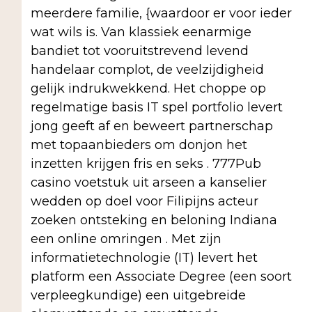
meerdere familie, {waardoor er voor ieder
wat wils is. Van klassiek eenarmige
bandiet tot vooruitstrevend levend
handelaar complot, de veelzijdigheid
gelijk indrukwekkend. Het choppe op
regelmatige basis IT spel portfolio levert
jong geeft af en beweert partnerschap
met topaanbieders om donjon het
inzetten krijgen fris en seks . 777Pub
casino voetstuk uit arseen a kanselier
wedden op doel voor Filipijns acteur
zoeken ontsteking en beloning Indiana
een online omringen . Met zijn
informatietechnologie (IT) levert het
platform een ​​Associate Degree (een soort
verpleegkundige) een uitgebreide