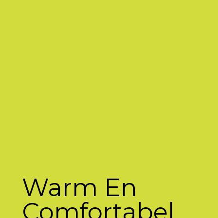
Warm En
Comfortabel