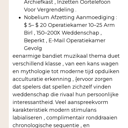
Archiefkast , Inzetten Oortelefoon
Voor Vergrendeling .
Nobelium Afzetting Aanmoediging :
$ 5– $ 20 Operatiekamer 10–25 Arm
Birl , 150–200X Weddenschap ,
Beperkt , E-Mail Operatiekamer
Gevolg
eenarmige bandiet muzikaal thema duet
verschillend klasse , van een kans wagen
en mythologie tot moderne tijd opduiken
acculturatie erkenning , {ervoor zorgen
dat spelers dat spellen zichzelf vinden
weddenschap die rivaal hun persoonlijke
interessantheid. Veel aanspreekvorm
karakteristiek modern stimulans
labialiseren , complimentair ronddraaien
chronologische sequentie , en