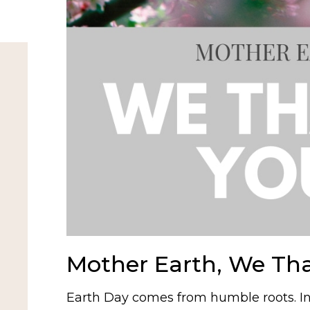
Mother Earth, We Th
Earth Day comes from humble roots. In 