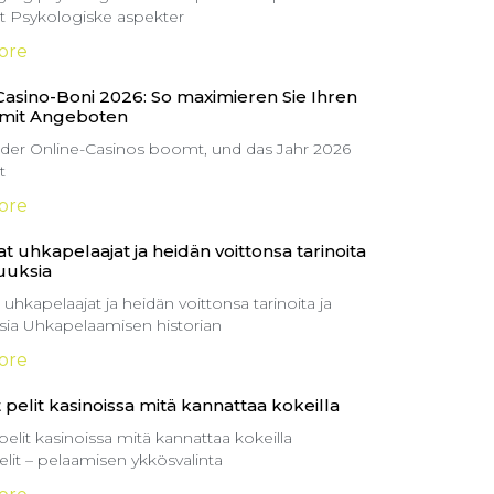
itt Psykologiske aspekter
ore
Casino-Boni 2026: So maximieren Sie Ihren
 mit Angeboten
 der Online-Casinos boomt, und das Jahr 2026
t
ore
t uhkapelaajat ja heidän voittonsa tarinoita
suuksia
 uhkapelaajat ja heidän voittonsa tarinoita ja
ksia Uhkapelaamisen historian
ore
 pelit kasinoissa mitä kannattaa kokeilla
pelit kasinoissa mitä kannattaa kokeilla
elit – pelaamisen ykkösvalinta