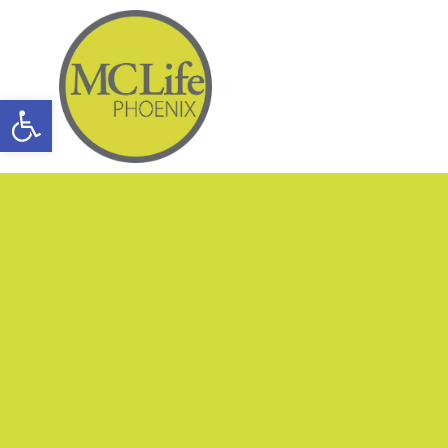
Open toolbar