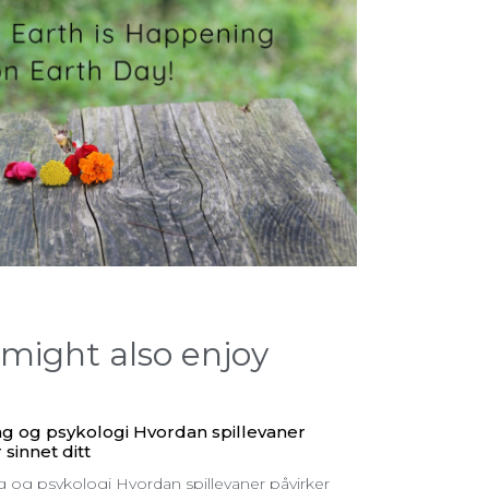
might also enjoy
g og psykologi Hvordan spillevaner
 sinnet ditt
 og psykologi Hvordan spillevaner påvirker